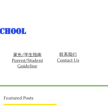
School
联系我们
家长/学生指南
Contact Us
Parent/Student
Guideline
Featured Posts