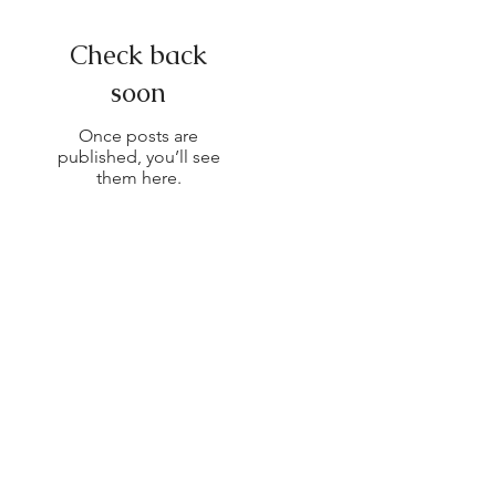
Check back
支
soon
Once posts are
published, you’ll see
them here.